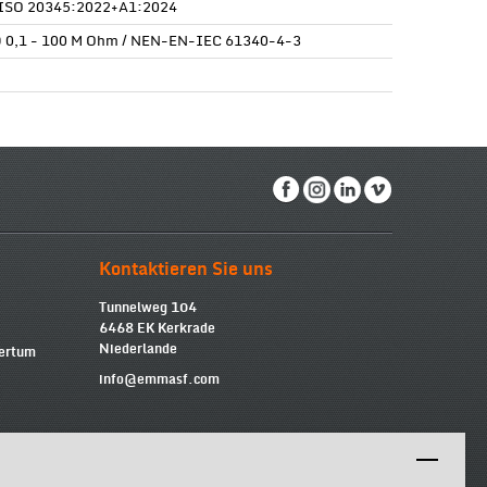
ISO 20345:2022+A1:2024
 0,1 - 100 M Ohm / NEN-EN-IEC 61340-4-3
Kontaktieren Sie uns
Tunnelweg 104
6468 EK Kerkrade
Niederlande
mertum
info@emmasf.com
Firmeninformationen
Emma Safety Footwear BV
Umsatzsteuer-Identifikationsnummer (USt-