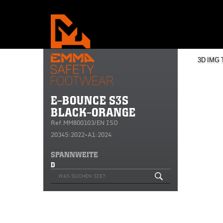
3D
IMG
E-BOUNCE S3S
BLACK-ORANGE
Ref.MM800103/EN ISO
20345:2022+A1:2024
SPANNWEITE
D