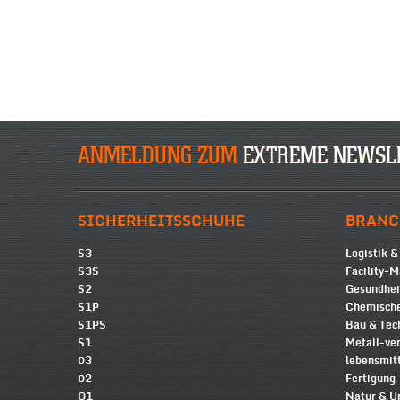
ANMELDUNG ZUM
EXTREME NEWSL
SICHERHEITSSCHUHE
BRANC
S3
Logistik &
S3S
Facility-
S2
Gesundhe
S1P
Chemische
S1PS
Bau & Tec
S1
Metall-ve
03
lebensmit
02
Fertigung
O1
Natur & 