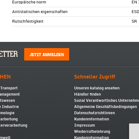
Europäische norm
EN 
Antistatischen eigenschaften
ESD
Rutschfestigkeit
SR
ETTER
JETZT ANMELDEN
HEN
Schneller Zugriff
 Transport
Unseren katalog ansehen
Management
Händler finden
itswesen
Sozial Verantwortliches Unterneh
 Industrie
Allgemeine Geschäftsbedingungen
hnologie
Datenschutzrichtlinien
rarbeitung
Kundeninformation
terverarbeitung
Impressum
Wiederrufbelehrung
Umwelt
Kundeninformation