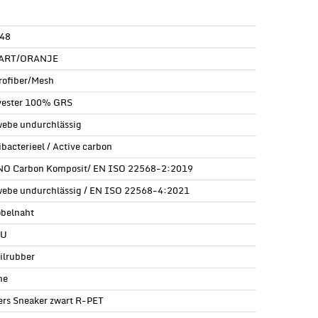
48
ART/ORANJE
rofiber/Mesh
yester 100% GRS
ebe undurchlässig
ibacterieel / Active carbon
O Carbon Komposit/ EN ISO 22568-2:2019
ebe undurchlässig / EN ISO 22568-4:2021
obelnaht
PU
rilrubber
ne
ers Sneaker zwart R-PET