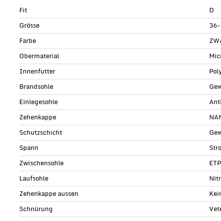
Fit
D
Grösse
36-
Farbe
ZW
Obermaterial
Mic
Innenfutter
Pol
Brandsohle
Gew
Einlegesohle
Ant
Zehenkappe
NAN
Schutzschicht
Gew
Spann
Str
Zwischensohle
ET
Laufsohle
Nit
Zehenkappe aussen
Kei
Schnürung
Vet