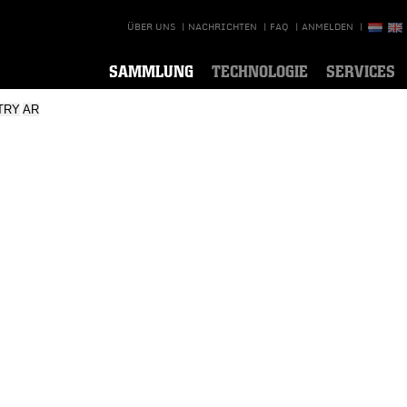
ÜBER UNS
|
NACHRICHTEN
|
FAQ
|
ANMELDEN
|
SAMMLUNG
TECHNOLOGIE
SERVICES
TRY
AR