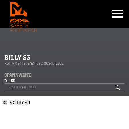
BILLY S3
Ref.MM344848/EN ISO 20345:2022
SPANNWEITE
D - XD
3D
IMG
TRY
AR