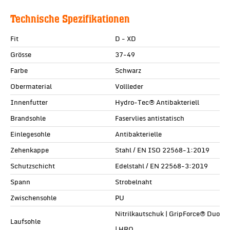
Technische Spezifikationen
Fit
D - XD
Grösse
37-49
Farbe
Schwarz
Obermaterial
Vollleder
Innenfutter
Hydro-Tec® Antibakteriell
Brandsohle
Faservlies antistatisch
Einlegesohle
Antibakterielle
Zehenkappe
Stahl / EN ISO 22568-1:2019
Schutzschicht
Edelstahl / EN 22568-3:2019
Spann
Strobelnaht
Zwischensohle
PU
Nitrilkautschuk | GripForce® Duo
Laufsohle
| HRO