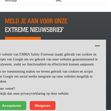
Antislip
SRC
MELD JE AAN VOOR ONZE
EXTREME NIEUWSBRIEF
SCHRIJF JE NU IN
e website van EMMA Safety Footwear maakt gebruik van cookies en
ripts van Google om uw gebruik van onze websites geanonimiseerd te
alyseren, zodat we functionaliteit en effectiviteit kunnen aanpassen.
a uw toestemming maken we tevens gebruik van cookies en scripts
n Google om social media integratie op onze websites mogelijk te
aken.
eer weten?
Emma Safety Footwear -
made by ivengi
kijk dan onze privacyverklaring op deze website.
Accepteren
Weigeren