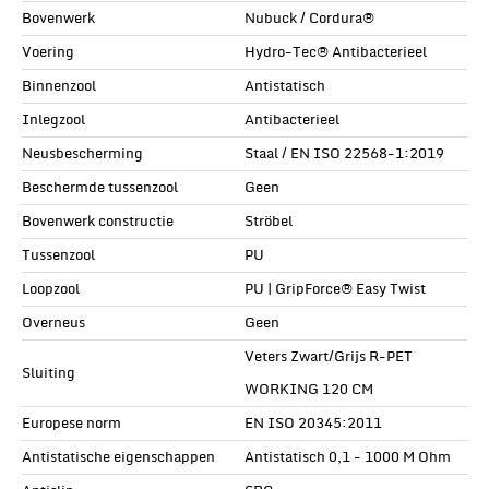
Bovenwerk
Nubuck / Cordura®
Voering
Hydro-Tec® Antibacterieel
Binnenzool
Antistatisch
Inlegzool
Antibacterieel
Neusbescherming
Staal / EN ISO 22568-1:2019
Beschermde tussenzool
Geen
Bovenwerk constructie
Ströbel
Tussenzool
PU
Loopzool
PU | GripForce® Easy Twist
Overneus
Geen
Veters Zwart/Grijs R-PET
Sluiting
WORKING 120 CM
Europese norm
EN ISO 20345:2011
Antistatische eigenschappen
Antistatisch 0,1 - 1000 M Ohm