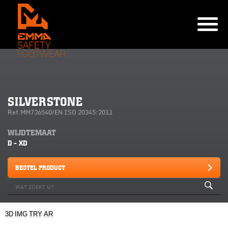
SILVERSTONE
Ref.MM736540/EN ISO 20345:2011
WIJDTEMAAT
D - XD
BESTEL PRODUCT
3D
IMG
TRY
AR