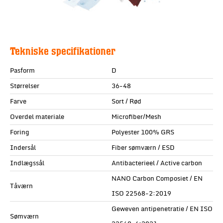
Tekniske specifikationer
Pasform
D
Størrelser
36-48
Farve
Sort / Rød
Overdel materiale
Microfiber/Mesh
Foring
Polyester 100% GRS
Indersål
Fiber sømværn / ESD
Indlægssål
Antibacterieel / Active carbon
NANO Carbon Composiet / EN
Tåværn
ISO 22568-2:2019
Geweven antipenetratie / EN ISO
Sømværn