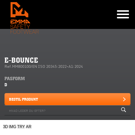
E-BOUNCE
Ref.MM800100/EN ISO 20345:2022+A1:2024
PASFORM
D
BESTIL PRODUKT
3D
IMG
TRY
AR