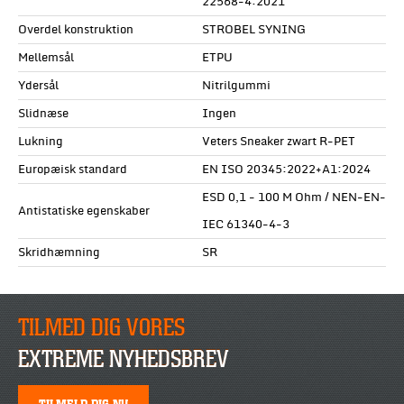
22568-4:2021
Overdel konstruktion
STROBEL SYNING
Mellemsål
ETPU
Ydersål
Nitrilgummi
Slidnæse
Ingen
Lukning
Veters Sneaker zwart R-PET
Europæisk standard
EN ISO 20345:2022+A1:2024
ESD 0,1 - 100 M Ohm / NEN-EN-
Antistatiske egenskaber
IEC 61340-4-3
Skridhæmning
SR
TILMED DIG VORES
EXTREME NYHEDSBREV
TILMELD DIG NU