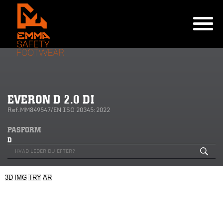
EVERON D 2.0 DI
Ref.MM849547/EN ISO 20345:2022
PASFORM
D
3D
IMG
TRY
AR