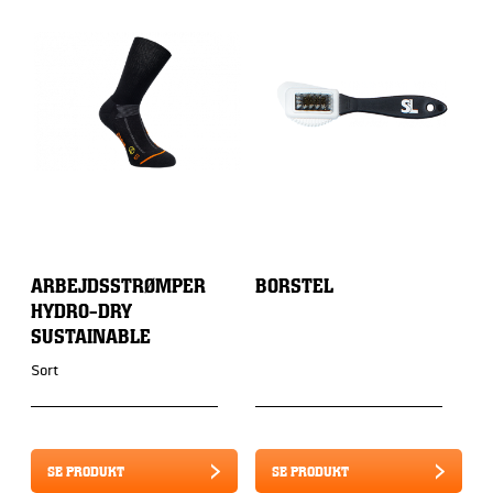
ARBEJDSSTRØMPER
BORSTEL
I
HYDRO-DRY
T
SUSTAINABLE
Sort
Z
SE PRODUKT
SE PRODUKT