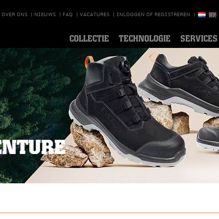
OVER ONS
|
NIEUWS
|
FAQ
|
VACATURES
|
INLOGGEN OF REGISTREREN
|
COLLECTIE
TECHNOLOGIE
SERVICES
VENTURE